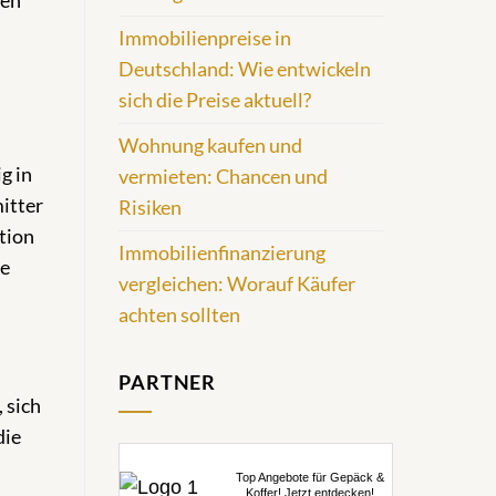
hen
Immobilienpreise in
Deutschland: Wie entwickeln
sich die Preise aktuell?
Wohnung kaufen und
g in
vermieten: Chancen und
itter
Risiken
tion
Immobilienfinanzierung
ie
vergleichen: Worauf Käufer
achten sollten
PARTNER
 sich
die
Top Angebote für Gepäck &
Koffer! Jetzt entdecken!