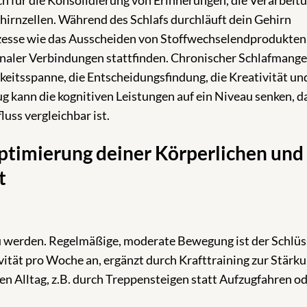
ich für die Konsolidierung von Erinnerungen, die Verarbeit
irnzellen. Während des Schlafs durchläuft dein Gehirn
ozesse wie das Ausscheiden von Stoffwechselendprodukten
naler Verbindungen stattfinden. Chronischer Schlafmange
eitsspanne, die Entscheidungsfindung, die Kreativität un
g kann die kognitiven Leistungen auf ein Niveau senken, d
uss vergleichbar ist.
Optimierung deiner Körperlichen und
t
 zu werden. Regelmäßige, moderate Bewegung ist der Schlüs
tät pro Woche an, ergänzt durch Krafttraining zur Stärk
en Alltag, z.B. durch Treppensteigen statt Aufzugfahren o