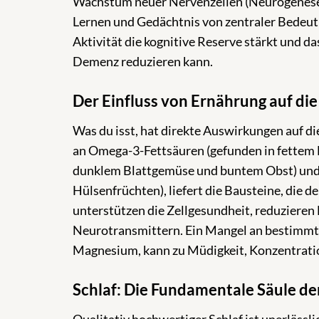
Wachstum neuer Nervenzellen (Neurogenese),
Lernen und Gedächtnis von zentraler Bedeutu
Aktivität die kognitive Reserve stärkt und 
Demenz reduzieren kann.
Der Einfluss von Ernährung auf die
Was du isst, hat direkte Auswirkungen auf d
an Omega-3-Fettsäuren (gefunden in fettem F
dunklem Blattgemüse und buntem Obst) und
Hülsenfrüchten), liefert die Bausteine, die d
unterstützen die Zellgesundheit, reduziere
Neurotransmittern. Ein Mangel an bestimmte
Magnesium, kann zu Müdigkeit, Konzentratio
Schlaf: Die Fundamentale Säule de