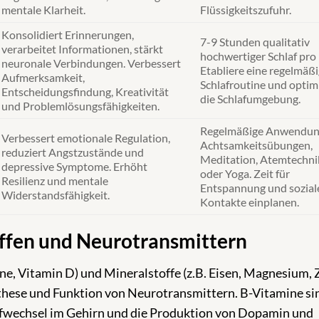
mentale Klarheit.
Flüssigkeitszufuhr.
Konsolidiert Erinnerungen,
7-9 Stunden qualitativ
verarbeitet Informationen, stärkt
hochwertiger Schlaf pro
neuronale Verbindungen. Verbessert
Etabliere eine regelmäß
Aufmerksamkeit,
Schlafroutine und optim
Entscheidungsfindung, Kreativität
die Schlafumgebung.
und Problemlösungsfähigkeiten.
Regelmäßige Anwendun
Verbessert emotionale Regulation,
Achtsamkeitsübungen,
reduziert Angstzustände und
Meditation, Atemtechn
depressive Symptome. Erhöht
oder Yoga. Zeit für
Resilienz und mentale
Entspannung und sozial
Widerstandsfähigkeit.
Kontakte einplanen.
offen und Neurotransmittern
ne, Vitamin D) und Mineralstoffe (z.B. Eisen, Magnesium, 
nthese und Funktion von Neurotransmittern. B-Vitamine si
offwechsel im Gehirn und die Produktion von Dopamin und