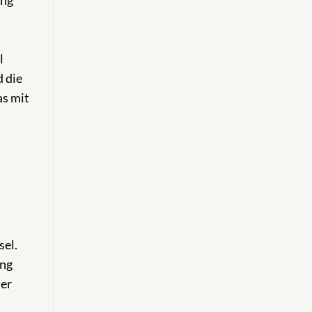
ung
l
d die
as mit
sel.
ung
der