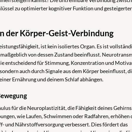
hmen steigern kannst? Die untrennbare Verbindung zwisc
üssel zu optimierter kognitiver Funktion und gesteigerter
n der Körper-Geist-Verbindung
tungsfähigkeit, ist kein isoliertes Organ. Es ist vollständi
d maßgeblich von dessen Zustand beeinflusst. Neurotransm
die entscheidend für Stimmung, Konzentration und Motiva
 sondern auch durch Signale aus dem Körper beeinflusst, d
deiner Ernährung und deinem Schlaf abhängen.
 Bewegung
lus für die Neuroplastizität, die Fähigkeit deines Gehirns,
bungen, wie Laufen, Schwimmen oder Radfahren, erhöhen 
f- und Nährstoffversorgung verbessert. Dies fördert das