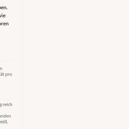
ben.
wie
oren
n
ät pro
 reich
unden
eiß.