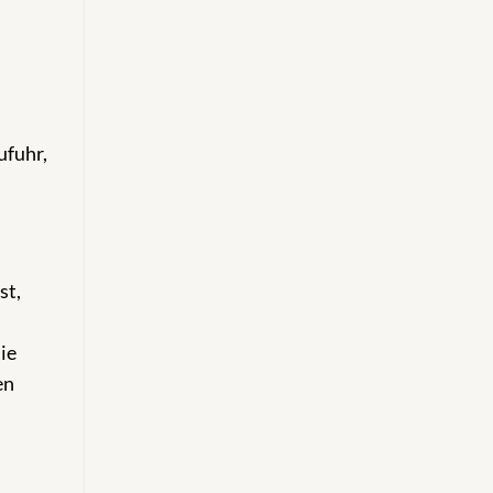
ufuhr,
st,
ie
en