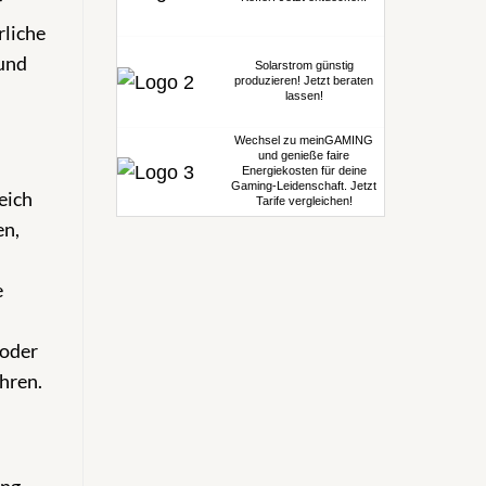
r
rliche
 und
Solarstrom günstig
produzieren! Jetzt beraten
lassen!
Wechsel zu meinGAMING
und genieße faire
Energiekosten für deine
Gaming-Leidenschaft. Jetzt
eich
Tarife vergleichen!
en,
e
 oder
hren.