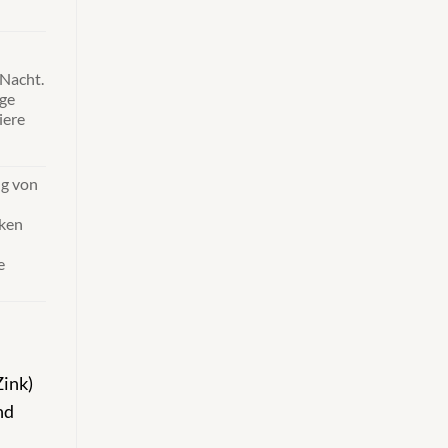
 Nacht.
ige
iere
g von
iken
e
Zink)
nd