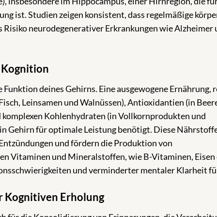
 insbesondere im Hippocampus, einer Hirnregion, die fü
ng ist. Studien zeigen konsistent, dass regelmäßige körpe
das Risiko neurodegenerativer Erkrankungen wie Alzheimer
 Kognition
ie Funktion deines Gehirns. Eine ausgewogene Ernährung, r
isch, Leinsamen und Walnüssen), Antioxidantien (in Beer
 komplexen Kohlenhydraten (in Vollkornprodukten und
ein Gehirn für optimale Leistung benötigt. Diese Nährstoff
n Entzündungen und fördern die Produktion von
n Vitaminen und Mineralstoffen, wie B-Vitaminen, Eisen
nsschwierigkeiten und verminderter mentaler Klarheit fü
r Kognitiven Erholung