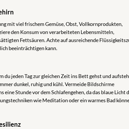
ehirn
rung mit viel frischem Gemüse, Obst, Vollkornprodukten,
iere den Konsum von verarbeiteten Lebensmitteln,
ttigten Fettsäuren. Achte auf ausreichende Flüssigkeitsz
lich beeinträchtigen kann.
 du jeden Tag zur gleichen Zeit ins Bett gehst und aufsteh
mmer dunkel, ruhig und kühl. Vermeide Bildschirme
 eine Stunde vor dem Schlafengehen, da das blaue Licht d
ungstechniken wie Meditation oder ein warmes Bad könn
silienz