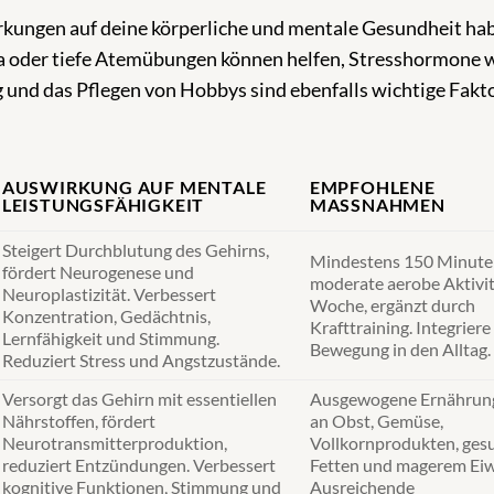
kungen auf deine körperliche und mentale Gesundheit ha
a oder tiefe Atemübungen können helfen, Stresshormone 
g und das Pflegen von Hobbys sind ebenfalls wichtige Fakt
AUSWIRKUNG AUF MENTALE
EMPFOHLENE
LEISTUNGSFÄHIGKEIT
MASSNAHMEN
Steigert Durchblutung des Gehirns,
Mindestens 150 Minute
fördert Neurogenese und
moderate aerobe Aktivit
Neuroplastizität. Verbessert
Woche, ergänzt durch
Konzentration, Gedächtnis,
Krafttraining. Integriere
Lernfähigkeit und Stimmung.
Bewegung in den Alltag.
Reduziert Stress und Angstzustände.
Versorgt das Gehirn mit essentiellen
Ausgewogene Ernährung
Nährstoffen, fördert
an Obst, Gemüse,
Neurotransmitterproduktion,
Vollkornprodukten, ges
reduziert Entzündungen. Verbessert
Fetten und magerem Eiw
kognitive Funktionen, Stimmung und
Ausreichende