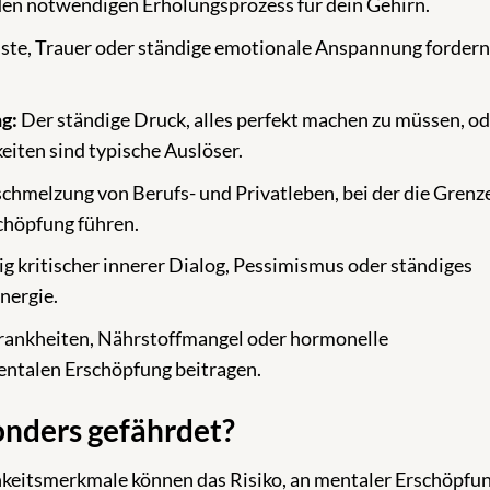
en notwendigen Erholungsprozess für dein Gehirn.
uste, Trauer oder ständige emotionale Anspannung fordern
g:
Der ständige Druck, alles perfekt machen zu müssen, od
iten sind typische Auslöser.
chmelzung von Berufs- und Privatleben, bei der die Grenz
höpfung führen.
g kritischer innerer Dialog, Pessimismus oder ständiges
nergie.
ankheiten, Nährstoffmangel oder hormonelle
entalen Erschöpfung beitragen.
onders gefährdet?
eitsmerkmale können das Risiko, an mentaler Erschöpfun