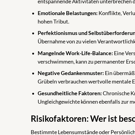
entspannende Aktivitäten unterbrechen d
Emotionale Belastungen:
Konflikte, Verl
hohen Tribut.
Perfektionismus und Selbstüberforderun
Übernahme von zu vielen Verantwortlichke
Mangelnde Work-Life-Balance:
Eine Vers
verschwimmen, kann zu permanenter Ersc
Negative Gedankenmuster:
Ein übermäßi
Grübeln verbrauchen wertvolle mentale E
Gesundheitliche Faktoren:
Chronische Kr
Ungleichgewichte können ebenfalls zur m
Risikofaktoren: Wer ist bes
Bestimmte Lebensumstände oder Persönlichk