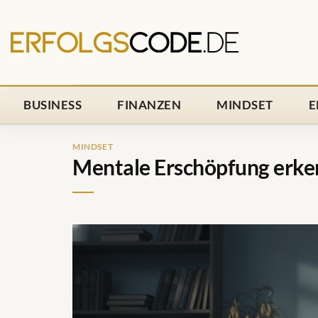
Zum
Inhalt
springen
BUSINESS
FINANZEN
MINDSET
E
MINDSET
Mentale Erschöpfung erke