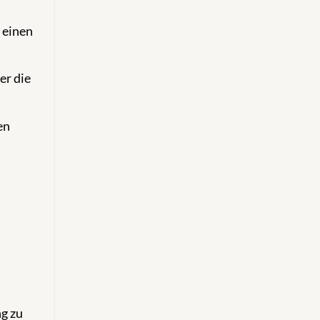
 einen
er die
en
g zu