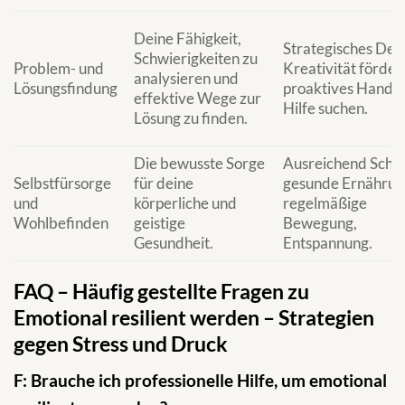
Deine Fähigkeit,
Strategisches Den
Schwierigkeiten zu
Problem- und
Kreativität förder
analysieren und
Lösungsfindung
proaktives Handel
effektive Wege zur
Hilfe suchen.
Lösung zu finden.
Die bewusste Sorge
Ausreichend Schla
Selbstfürsorge
für deine
gesunde Ernährun
und
körperliche und
regelmäßige
Wohlbefinden
geistige
Bewegung,
Gesundheit.
Entspannung.
FAQ – Häufig gestellte Fragen zu
Emotional resilient werden – Strategien
gegen Stress und Druck
F: Brauche ich professionelle Hilfe, um emotional