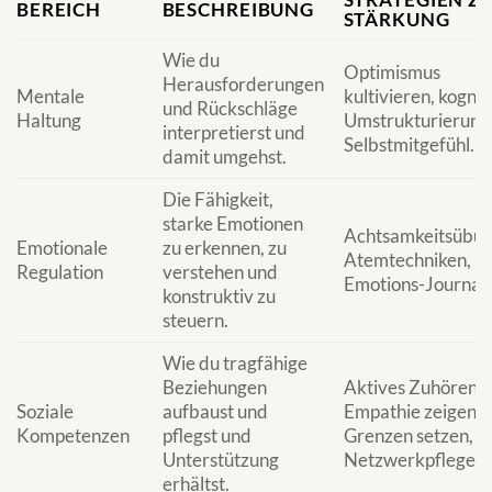
BEREICH
BESCHREIBUNG
STÄRKUNG
Wie du
Optimismus
Herausforderungen
Mentale
kultivieren, kognit
und Rückschläge
Haltung
Umstrukturierung
interpretierst und
Selbstmitgefühl.
damit umgehst.
Die Fähigkeit,
starke Emotionen
Achtsamkeitsübun
Emotionale
zu erkennen, zu
Atemtechniken,
Regulation
verstehen und
Emotions-Journali
konstruktiv zu
steuern.
Wie du tragfähige
Beziehungen
Aktives Zuhören,
Soziale
aufbaust und
Empathie zeigen,
Kompetenzen
pflegst und
Grenzen setzen,
Unterstützung
Netzwerkpflege.
erhältst.