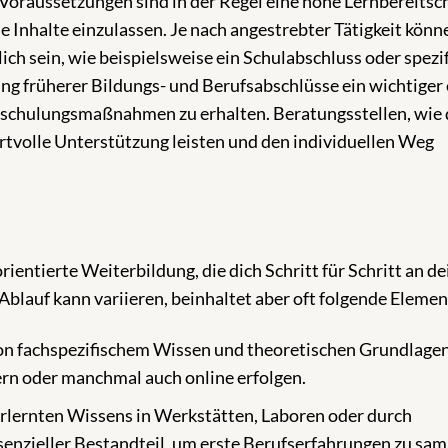
Voraussetzungen sind in der Regel eine hohe Lernbereitsch
ue Inhalte einzulassen. Je nach angestrebter Tätigkeit könn
ich sein, wie beispielsweise ein Schulabschluss oder spezi
ng früherer Bildungs- und Berufsabschlüsse ein wichtiger 
schulungsmaßnahmen zu erhalten. Beratungsstellen, wie 
ertvolle Unterstützung leisten und den individuellen Weg
rientierte Weiterbildung, die dich Schritt für Schritt an d
lauf kann variieren, beinhaltet aber oft folgende Elemen
n fachspezifischem Wissen und theoretischen Grundlagen
rn oder manchmal auch online erfolgen.
lernten Wissens in Werkstätten, Laboren oder durch
essenzieller Bestandteil, um erste Berufserfahrungen zu sa