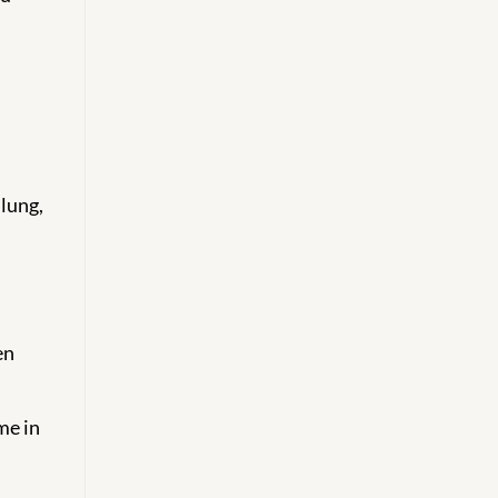
lung,
en
me in