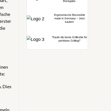
aft,
Rückgabe.
en
fische
Ergonomische Bürostühle
made in Germany – Jetzt
erster
kaufen!
die
"Kaufe die beste Grillkohle für
perfektes Grilling!"
einen
te:
. Dies
mmeln