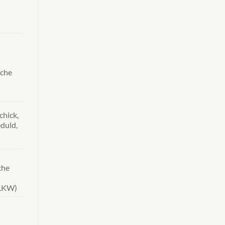
iche
chick,
duld,
che
 LKW)