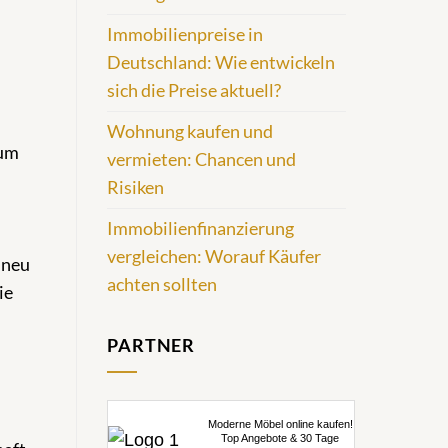
Immobilienpreise in
Deutschland: Wie entwickeln
sich die Preise aktuell?
Wohnung kaufen und
 um
vermieten: Chancen und
Risiken
Immobilienfinanzierung
vergleichen: Worauf Käufer
 neu
achten sollten
ie
PARTNER
Moderne Möbel online kaufen!
Top Angebote & 30 Tage