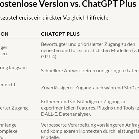
Kostenlose Version vs. ChatGPT Plus
ustellen, ist ein direkter Vergleich hilfreich:
ION
CHATGPT PLUS
Bevorzugter und priorisierter Zugang zu den
iger
neuesten und fortschrittlichsten Modellen (z. 
len.
GPT-4).
tung langsam
Schnellere Antwortzeiten und geringere Laten
r nicht
Zuverlässigerer Zugang, auch während Stoßze
Früherer und vollständigerer Zugang zu
erter Zugang.
experimentellen Features, Plugins und Tools (z.
DALL-E, Datenanalyse).
hr lange
Verbesserte Verarbeitung von längeren Anfra
komplexe
und komplexeren Kontexten durch leistungsf
n.
Modelle.