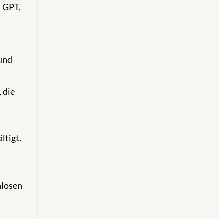
n GPT,
und
 die
ltigt.
nlosen