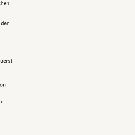
chen
 der
zuerst
ion
rm