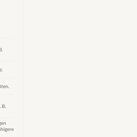
B.
z.
iten.
 B.
gen
ähigere