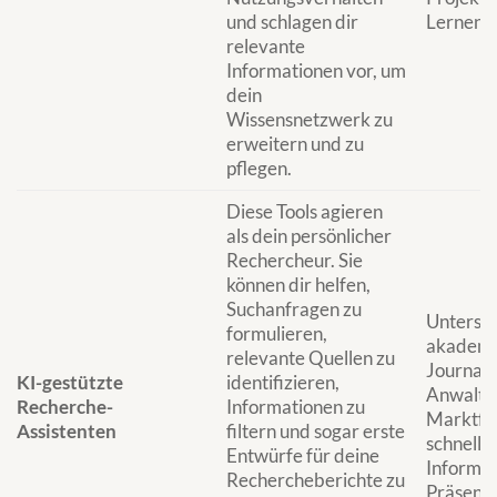
und schlagen dir
Lernen u
relevante
Informationen vor, um
dein
Wissensnetzwerk zu
erweitern und zu
pflegen.
Diese Tools agieren
als dein persönlicher
Rechercheur. Sie
können dir helfen,
Suchanfragen zu
Unterstü
formulieren,
akademi
relevante Quellen zu
Journali
KI-gestützte
identifizieren,
Anwaltsk
Recherche-
Informationen zu
Marktfo
Assistenten
filtern und sogar erste
schnelle
Entwürfe für deine
Informat
Rechercheberichte zu
Präsenta