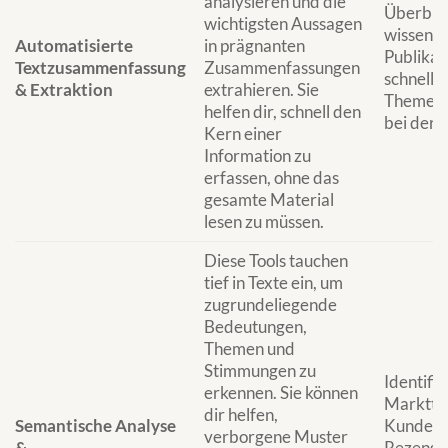
analysieren und die
Überblic
wichtigsten Aussagen
wissensc
Automatisierte
in prägnanten
Publikat
Textzusammenfassung
Zusammenfassungen
schnelle
& Extraktion
extrahieren. Sie
Themen; 
helfen dir, schnell den
bei der
Kern einer
Information zu
erfassen, ohne das
gesamte Material
lesen zu müssen.
Diese Tools tauchen
tief in Texte ein, um
zugrundeliegende
Bedeutungen,
Themen und
Stimmungen zu
Identifi
erkennen. Sie können
Markttre
dir helfen,
Semantische Analyse
Kundenf
verborgene Muster
&
Rezensio