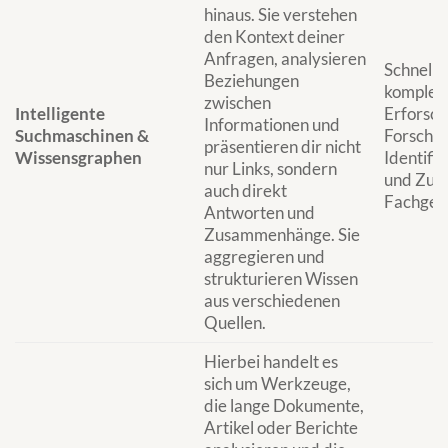
hinaus. Sie verstehen
den Kontext deiner
Anfragen, analysieren
Schnell
Beziehungen
komplexe
zwischen
Intelligente
Erforsch
Informationen und
Suchmaschinen &
Forschun
präsentieren dir nicht
Wissensgraphen
Identifi
nur Links, sondern
und Zus
auch direkt
Fachgeb
Antworten und
Zusammenhänge. Sie
aggregieren und
strukturieren Wissen
aus verschiedenen
Quellen.
Hierbei handelt es
sich um Werkzeuge,
die lange Dokumente,
Artikel oder Berichte