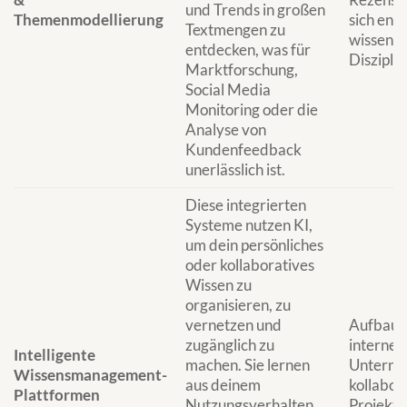
und Trends in großen
Themenmodellierung
sich ent
Textmengen zu
wissensc
entdecken, was für
Disziplin
Marktforschung,
Social Media
Monitoring oder die
Analyse von
Kundenfeedback
unerlässlich ist.
Diese integrierten
Systeme nutzen KI,
um dein persönliches
oder kollaboratives
Wissen zu
organisieren, zu
vernetzen und
Aufbau u
zugänglich zu
interne
Intelligente
machen. Sie lernen
Unterne
Wissensmanagement-
aus deinem
kollabor
Plattformen
Nutzungsverhalten
Projekte