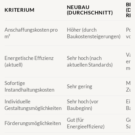
BE
NEUBAU
KRITERIUM
(D
(DURCHSCHNITT)
RE
Anschaffungskosten pro
Höher (durch
Pote
m²
Baukostensteigerungen)
von
Vari
Energetische Effizienz
Sehr hoch (nach
erh
(aktuell)
aktuellen Standards)
mög
Sofortige
Mitt
Sehr gering
Instandhaltungskosten
Zus
Individuelle
Sehr hoch (vor
Ein
Gestaltungsmöglichkeiten
Baubeginn)
Bau
Gut (für
Gut 
Förderungsmöglichkeiten
Energieeffizienz)
San