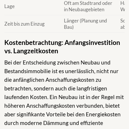
Oft am Stadtrand oder
Häuf
Lage
in Neubaugebieten
Woh
Länger (Planung und
Schn
Zeit bis zum Einzug
Bau)
abh
Kostenbetrachtung: Anfangsinvestition
vs. Langzeitkosten
Bei der Entscheidung zwischen Neubau und
Bestandsimmobilie ist es unerlässlich, nicht nur
die anfänglichen Anschaffungskosten zu
betrachten, sondern auch die langfristigen
laufenden Kosten. Ein Neubau ist in der Regel mit
höheren Anschaffungskosten verbunden, bietet
aber signifikante Vorteile bei den Energiekosten
durch moderne Dämmung und effiziente