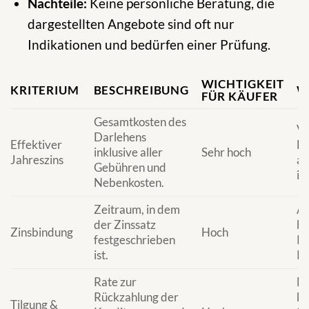
Nachteile:
Keine persönliche Beratung, die
dargestellten Angebote sind oft nur
Indikationen und bedürfen einer Prüfung.
WICHTIGKEIT
KRITERIUM
BESCHREIBUNG
W
FÜR KÄUFER
Gesamtkosten des
Ve
Darlehens
Effektiver
La
inklusive aller
Sehr hoch
Jahreszins
al
Gebühren und
in
Nebenkosten.
Zeitraum, in dem
Ak
der Zinssatz
be
Zinsbindung
Hoch
festgeschrieben
Ri
ist.
Pl
Rate zur
Mi
Rückzahlung der
ko
Tilgung &