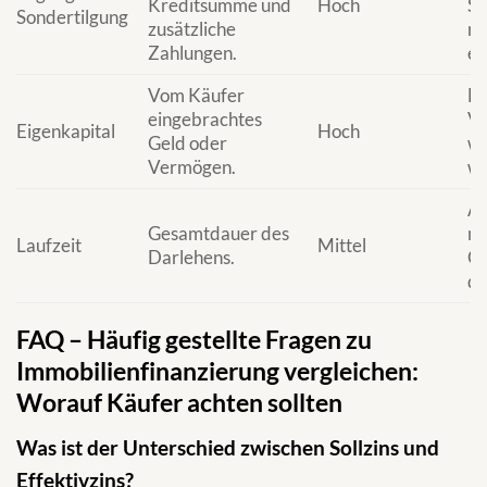
Kreditsumme und
Hoch
So
Sondertilgung
zusätzliche
nu
Zahlungen.
ei
Vom Käufer
Hö
eingebrachtes
Ve
Eigenkapital
Hoch
Geld oder
we
Vermögen.
we
Ab
Gesamtdauer des
mo
Laufzeit
Mittel
Darlehens.
Ge
di
FAQ – Häufig gestellte Fragen zu
Immobilienfinanzierung vergleichen:
Worauf Käufer achten sollten
Was ist der Unterschied zwischen Sollzins und
Effektivzins?