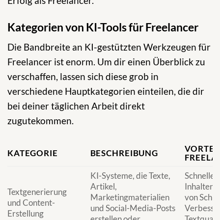
Erfolg als Freelancer.
Kategorien von KI-Tools für Freelancer
Die Bandbreite an KI-gestützten Werkzeugen für
Freelancer ist enorm. Um dir einen Überblick zu
verschaffen, lassen sich diese grob in
verschiedene Hauptkategorien einteilen, die dir
bei deiner täglichen Arbeit direkt
zugutekommen.
VORTEI
KATEGORIE
BESCHREIBUNG
FREELA
KI-Systeme, die Texte,
Schnelles 
Artikel,
Inhalten,
Textgenerierung
Marketingmaterialien
von Schre
und Content-
und Social-Media-Posts
Verbesse
Erstellung
erstellen oder
Textquali