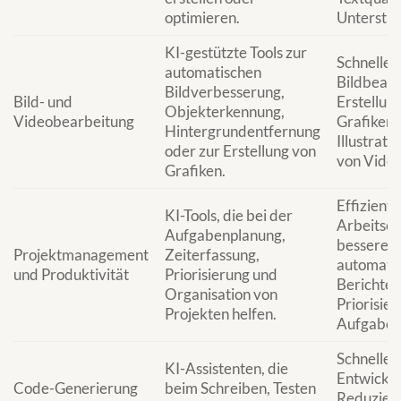
optimieren.
Unterstüt
KI-gestützte Tools zur
Schneller
automatischen
Bildbearb
Bildverbesserung,
Bild- und
Erstellung
Objekterkennung,
Videobearbeitung
Grafiken,
Hintergrundentfernung
Illustrat
oder zur Erstellung von
von Video
Grafiken.
Effizient
KI-Tools, die bei der
Arbeitsor
Aufgabenplanung,
bessere Z
Projektmanagement
Zeiterfassung,
automatis
und Produktivität
Priorisierung und
Berichter
Organisation von
Priorisie
Projekten helfen.
Aufgaben
Schneller
KI-Assistenten, die
Entwicklu
Code-Generierung
beim Schreiben, Testen
Reduzieru