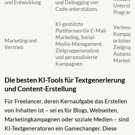
und Entwicklung
und Debugging von
Unterstüt
Code unterstützen.
Programm
KI-gestützte
Verbesse
Plattformen für E-Mail-
Kampagne
Marketing, Social-
Marketing und
präzisere
Media-Management,
Vertrieb
Zielgrup
Zielgruppenanalyse
Automati
und personalisierte
Marketin
Kampagnen.
Die besten KI-Tools für Textgenerierung
und Content-Erstellung
Für Freelancer, deren Kernaufgabe das Erstellen
von Inhalten ist – sei es für Blogs, Webseiten,
Marketingkampagnen oder soziale Medien – sind
KI-Textgeneratoren ein Gamechanger. Diese