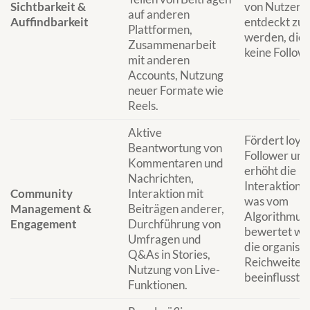
Sichtbarkeit &
von Nutzern
auf anderen
Auffindbarkeit
entdeckt zu
Plattformen,
werden, die 
Zusammenarbeit
keine Followe
mit anderen
Accounts, Nutzung
neuer Formate wie
Reels.
Aktive
Fördert loya
Beantwortung von
Follower und
Kommentaren und
erhöht die
Nachrichten,
Interaktionsr
Community
Interaktion mit
was vom
Management &
Beiträgen anderer,
Algorithmus 
Engagement
Durchführung von
bewertet wi
Umfragen und
die organisc
Q&As in Stories,
Reichweite
Nutzung von Live-
beeinflusst.
Funktionen.