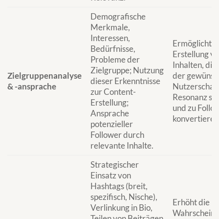
Demografische
Merkmale,
Interessen,
Ermöglicht d
Bedürfnisse,
Erstellung v
Probleme der
Inhalten, die
Zielgruppe; Nutzung
Zielgruppenanalyse
der gewünsc
dieser Erkenntnisse
& -ansprache
Nutzerschaft
zur Content-
Resonanz st
Erstellung;
und zu Follo
Ansprache
konvertieren
potenzieller
Follower durch
relevante Inhalte.
Strategischer
Einsatz von
Hashtags (breit,
spezifisch, Nische),
Erhöht die
Verlinkung in Bio,
Wahrscheinli
Teilen von Beiträgen