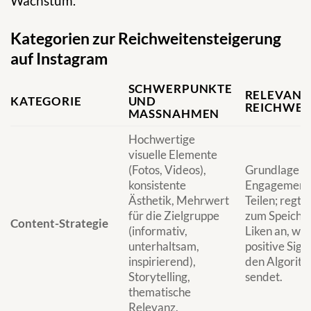
Wachstum.
Kategorien zur Reichweitensteigerung
auf Instagram
SCHWERPUNKTE
RELEVANZ
KATEGORIE
UND
REICHWEI
MASSNAHMEN
Hochwertige
visuelle Elemente
(Fotos, Videos),
Grundlage fü
konsistente
Engagement
Ästhetik, Mehrwert
Teilen; regt 
für die Zielgruppe
zum Speiche
Content-Strategie
(informativ,
Liken an, wa
unterhaltsam,
positive Sign
inspirierend),
den Algorit
Storytelling,
sendet.
thematische
Relevanz.