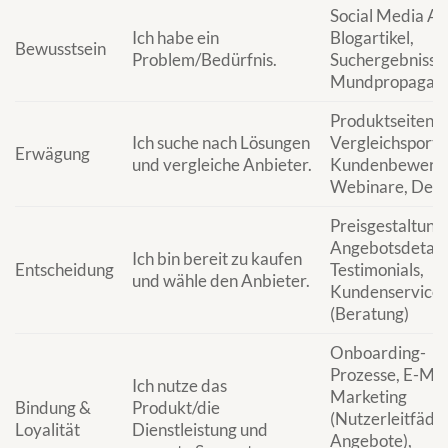
Social Media Ad
Ich habe ein
Blogartikel,
Bewusstsein
Problem/Bedürfnis.
Suchergebnisse
Mundpropagan
Produktseiten,
Ich suche nach Lösungen
Vergleichsporta
Erwägung
und vergleiche Anbieter.
Kundenbewertu
Webinare, Dem
Preisgestaltung,
Angebotsdetails
Ich bin bereit zu kaufen
Entscheidung
Testimonials,
und wähle den Anbieter.
Kundenservice
(Beratung)
Onboarding-
Prozesse, E-Mai
Ich nutze das
Marketing
Bindung &
Produkt/die
(Nutzerleitfäde
Loyalität
Dienstleistung und
Angebote),