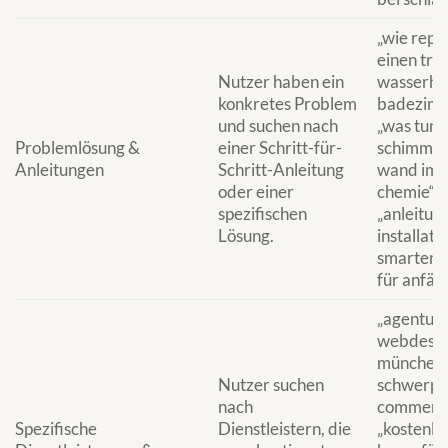
„wie repar
einen tro
Nutzer haben ein
wasserha
konkretes Problem
badezimm
und suchen nach
„was tun 
Problemlösung &
einer Schritt-für-
schimmel
Anleitungen
Schritt-Anleitung
wand im k
oder einer
chemie“
spezifischen
„anleitun
Lösung.
installati
smarten 
für anfän
„agentur 
webdesig
münchen 
Nutzer suchen
schwerpu
nach
commerc
Spezifische
Dienstleistern, die
„kostenlo