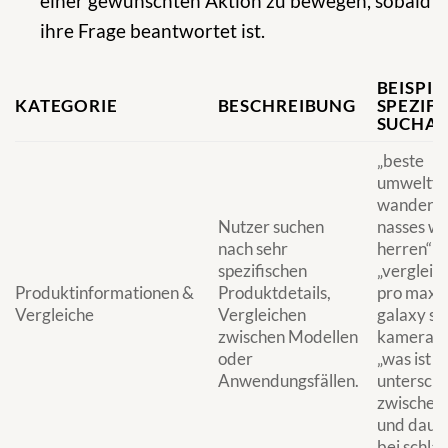
einer gewünschten Aktion zu bewegen, sobald
ihre Frage beantwortet ist.
BEISPIE
KATEGORIE
BESCHREIBUNG
SPEZIF
SUCHA
„beste
umweltfr
wandersc
Nutzer suchen
nasses we
nach sehr
herren“
spezifischen
„vergleic
Produktinformationen &
Produktdetails,
pro max 
Vergleiche
Vergleichen
galaxy s2
zwischen Modellen
kamera“
oder
„was ist d
Anwendungsfällen.
unterschi
zwischen 
und daun
bei schla