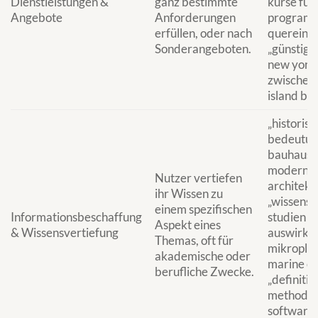
Dienstleistungen &
ganz bestimmte
kurse für
Angebote
Anforderungen
programm
erfüllen, oder nach
quereinst
Sonderangeboten.
„günstige
new york 
zwischens
island bu
„historisc
bedeutun
bauhauses
moderne
Nutzer vertiefen
architekt
ihr Wissen zu
„wissensc
einem spezifischen
Informationsbeschaffung
studien z
Aspekt eines
& Wissensvertiefung
auswirku
Themas, oft für
mikroplas
akademische oder
marine ö
berufliche Zwecke.
„definitio
methoden
software