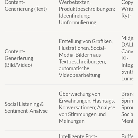
Content-
Werbetexten,
Copy.ai
Generierung (Text)
Produktbeschreibungen;
Writeso
Ideenfindung;
Rytr
Umformulierung
Midjou
Erstellung von Grafiken,
DALL-E
Illustrationen, Social-
Content-
Canva 
Media-Bildern aus
Generierung
KI-
Textbeschreibungen;
(Bild/Video)
Integra
automatische
Synthe
Videobearbeitung
Lumen
Überwachung von
Brandw
Erwähnungen, Hashtags,
Sprinklr
Social Listening &
Konversationen; Analyse
Sprout
Sentiment-Analyse
von Stimmungen und
Social,
Meinungen
Mentio
Intelligente Post-
Buffer 