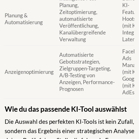
Planung,
KI-
Zeitoptimierung,
Feature
Planung &
automatisierte
Hootsu
Automatisierung
Veröffentlichung,
(mit KI
Kanalübergreifende
Integra
Verwaltung
Later
Faceb
Automatisierte
Ads
Gebotsstrategien,
Manag
Zielgruppen-Targeting,
Anzeigenoptimierung
(mit KI)
A/B-Testing von
Google
Anzeigen, Performance-
(mit KI)
Prognosen
AdEspr
Wie du das passende KI-Tool auswählst
Die Auswahl des perfekten KI-Tools ist kein Zufall,
sondern das Ergebnis einer strategischen Analyse