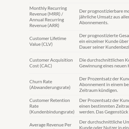
Monthly Recurring
Der prognostizierbare m
Revenue (MRR) /
jährliche Umsatz aus alle
Annual Recurring
Abonnements.
Revenue (ARR)
Der prognostizierte Ges
Customer Lifetime
ein einzelner Kunde über
Value (CLV)
Dauer seiner Kundenbezi
Customer Acquisition
Die durchschnittlichen Ko
Cost (CAC)
Gewinnung eines neuen K
Der Prozentsatz der Kund
Churn Rate
Abonnement in einem b
(Abwanderungsrate)
Zeitraum kündigen.
Customer Retention
Der Prozentsatz der Kund
Rate
einen bestimmten Zeitra
(Kundenbindungsrate)
werden. Das Gegenstück 
Der durchschnittliche Um
Average Revenue Per
Kunde oder Nutzer in e