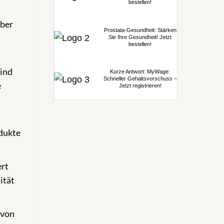
bestellen!
über
Prostata-Gesundheit: Stärken
n
Sie Ihre Gesundheit! Jetzt
bestellen!
ind
Kurze Antwort: MyWage:
Schneller Gehaltsvorschuss –
e
Jetzt registrieren!
odukte
ert
ität
 von