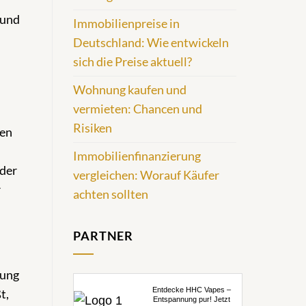
 und
Immobilienpreise in
Deutschland: Wie entwickeln
sich die Preise aktuell?
Wohnung kaufen und
vermieten: Chancen und
Risiken
den
Immobilienfinanzierung
 der
vergleichen: Worauf Käufer
r
achten sollten
PARTNER
nung
Entdecke HHC Vapes –
t,
Entspannung pur! Jetzt