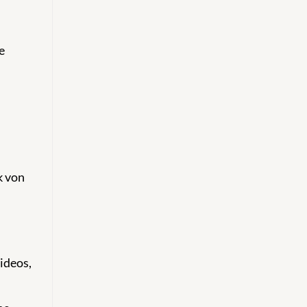
e
k von
ideos,