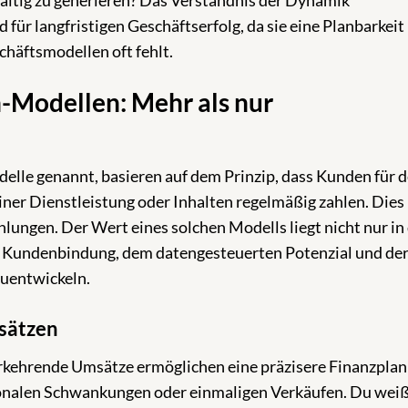
haltig zu generieren? Das Verständnis der Dynamik
ür langfristigen Geschäftserfolg, da sie eine Planbarkeit
schäftsmodellen oft fehlt.
n-Modellen: Mehr als nur
le genannt, basieren auf dem Prinzip, dass Kunden für 
iner Dienstleistung oder Inhalten regelmäßig zahlen. Dies
lungen. Der Wert eines solchen Modells liegt nicht nur in
en Kundenbindung, dem datengesteuerten Potenzial und de
zuentwickeln.
sätzen
kehrende Umsätze ermöglichen eine präzisere Finanzpla
sonalen Schwankungen oder einmaligen Verkäufen. Du weiß