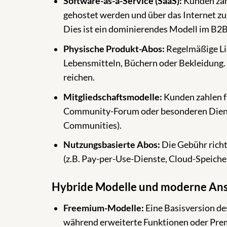
Software-as-a-Service (SaaS):
Kunden zah
gehostet werden und über das Internet zugä
Dies ist ein dominierendes Modell im B2B
Physische Produkt-Abos:
Regelmäßige Li
Lebensmitteln, Büchern oder Bekleidung. 
reichen.
Mitgliedschaftsmodelle:
Kunden zahlen f
Community-Forum oder besonderen Dienstl
Communities).
Nutzungsbasierte Abos:
Die Gebühr richt
(z.B. Pay-per-Use-Dienste, Cloud-Speicher
Hybride Modelle und moderne An
Freemium-Modelle:
Eine Basisversion des
während erweiterte Funktionen oder Prem