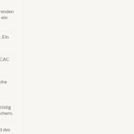
hrenden
 ein
. Ein
r CAC
Hohe
m
ristig
chern.
d des