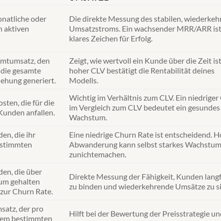
onatliche oder
Die direkte Messung des stabilen, wiederke
n aktiven
Umsatzstroms. Ein wachsender MRR/ARR ist
klares Zeichen für Erfolg.
amtumsatz, den
Zeigt, wie wertvoll ein Kunde über die Zeit ist
 die gesamte
hoher CLV bestätigt die Rentabilität deines
ehung generiert.
Modells.
Wichtig im Verhältnis zum CLV. Ein niedrige
sten, die für die
im Vergleich zum CLV bedeutet ein gesundes
unden anfallen.
Wachstum.
en, die ihr
Eine niedrige Churn Rate ist entscheidend. 
estimmten
Abwanderung kann selbst starkes Wachstu
zunichtemachen.
en, die über
Direkte Messung der Fähigkeit, Kunden langf
um gehalten
zu binden und wiederkehrende Umsätze zu si
zur Churn Rate.
satz, der pro
Hilft bei der Bewertung der Preisstrategie un
inem bestimmten