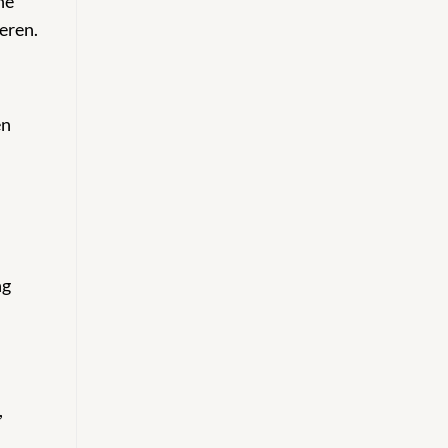
ne
eren.
en
ng
,