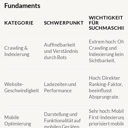
Fundaments
WICHTIGKEIT
KATEGORIE
SCHWERPUNKT
FÜR
SUCHMASCHIN
Extrem hoch: Ohn
Auffindbarkeit
Crawling &
Crawling und
und Verständnis
Indexierung
Indexierung keine
durch Bots
Sichtbarkeit.
Hoch: Direkter
Website-
Ladezeiten und
Ranking-Faktor,
Geschwindigkeit
Performance
beeinflusst
Absprungrate.
Sehr hoch: Mobile-
Darstellung und
Mobile
First-Indexierung
Funktionalität auf
Optimierung
priorisiert mobile
mobilen Geräten