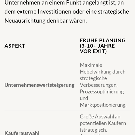
Unternehmen an einem Punkt angelangt ist, an
dem externe Investitionen oder eine strategische
Neuausrichtung denkbar wären.
FRÜHE PLANUNG
ASPEKT
(3-10+ JAHRE
VOR EXIT)
E
Maximale
B
Hebelwirkung durch
M
strategische
z
Unternehmenswertsteigerung
Verbesserungen,
W
Prozessoptimierung
F
und
k
Marktpositionierung.
E
Große Auswahl an
B
potenziellen Käufern
A
(strategisch,
g
Käuferauswahl