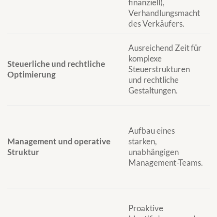
finanziell),
e
Verhandlungsmacht
A
des Verkäufers.
a
B
Ausreichend Zeit für
O
komplexe
Steuerliche und rechtliche
h
Steuerstrukturen
Optimierung
S
und rechtliche
o
Gestaltungen.
K
S
A
Aufbau eines
v
Management und operative
starken,
k
Struktur
unabhängigen
m
Management-Teams.
Ü
e
R
Proaktive
o