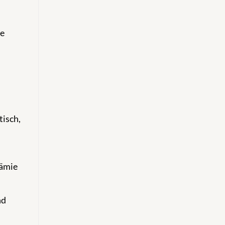
he
tisch,
rämie
nd