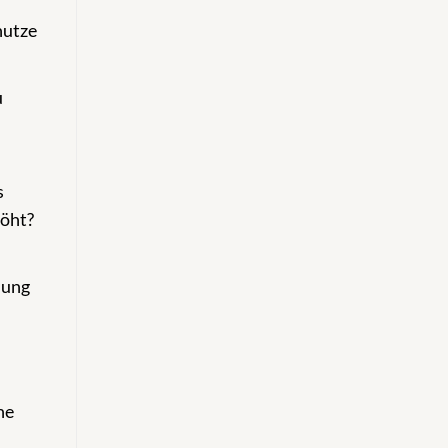
nutze
u
s
höht?
lung
ne