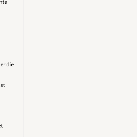
nte
er die
ast
et