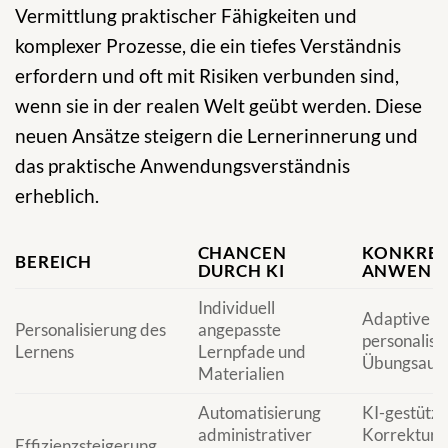
Vermittlung praktischer Fähigkeiten und
komplexer Prozesse, die ein tiefes Verständnis
erfordern und oft mit Risiken verbunden sind,
wenn sie in der realen Welt geübt werden. Diese
neuen Ansätze steigern die Lernerinnerung und
das praktische Anwendungsverständnis
erheblich.
CHANCEN
KONKRE
BEREICH
DURCH KI
ANWEND
Individuell
Adaptive L
Personalisierung des
angepasste
personalisi
Lernens
Lernpfade und
Übungsauf
Materialien
Automatisierung
KI-gestützt
administrativer
Korrekturs
Effizienzsteigerung