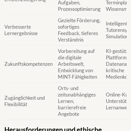
Aufgaben,
Terminplan
Prozessoptimierung
Wissensma
Gezielte Förderung,
Intelligente
Verbesserte
sofortiges
Tutorensys
Lernergebnisse
Feedback, tieferes
Simulatione
Verständnis
Vorbereitung auf
KI-gestützt
die digitale
Plattformen
Zukunftskompetenzen
Arbeitswelt,
Datenanalys
Entwicklung von
kritische
MINT-Fähigkeiten
Medienkom
Orts- und
zeitunabhängiges
Online-Kurs
Zugänglichkeit und
Lernen,
Unterstützu
Flexibilität
barrierefreie
Lernanwen
Angebote
Herausforderungen und ethische