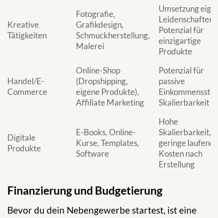
Umsetzung eige
Fotografie,
Leidenschaften,
Kreative
Grafikdesign,
Potenzial für
Tätigkeiten
Schmuckherstellung,
einzigartige
Malerei
Produkte
Online-Shop
Potenzial für
Handel/E-
(Dropshipping,
passive
Commerce
eigene Produkte),
Einkommensstr
Affiliate Marketing
Skalierbarkeit
Hohe
E-Books, Online-
Skalierbarkeit,
Digitale
Kurse, Templates,
geringe laufend
Produkte
Software
Kosten nach
Erstellung
Finanzierung und Budgetierung
Bevor du dein Nebengewerbe startest, ist eine