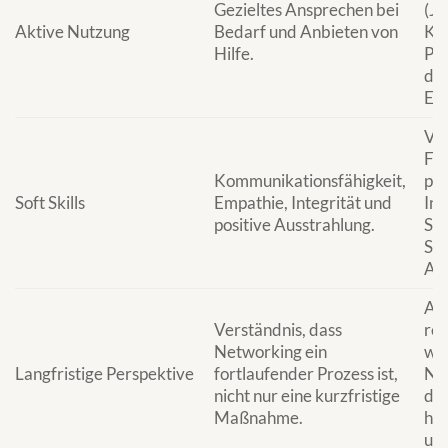
Gezieltes Ansprechen bei
(Jo
Aktive Nutzung
Bedarf und Anbieten von
Koo
Hilfe.
Pr
du
Exp
Ve
Fö
Kommunikationsfähigkeit,
pos
Soft Skills
Empathie, Integrität und
Int
positive Ausstrahlung.
Sch
Sy
Anz
Auf
Verständnis, dass
res
Networking ein
wa
Langfristige Perspektive
fortlaufender Prozess ist,
Ne
nicht nur eine kurzfristige
dic
Maßnahme.
hin
und