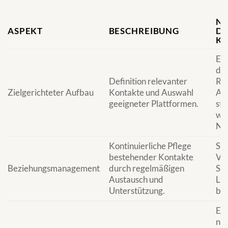
NU
ASPEKT
BESCHREIBUNG
DE
KA
Eff
dei
Definition relevanter
Res
Zielgerichteter Aufbau
Kontakte und Auswahl
Auf
geeigneter Plattformen.
str
wer
Ne
Kontinuierliche Pflege
Stä
bestehender Kontakte
Ver
Beziehungsmanagement
durch regelmäßigen
Sic
Austausch und
Loy
Unterstützung.
bei
Ers
ne