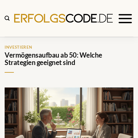
Zum
Inhalt
springen
INVESTIEREN
Vermögensaufbau ab 50: Welche
Strategien geeignet sind