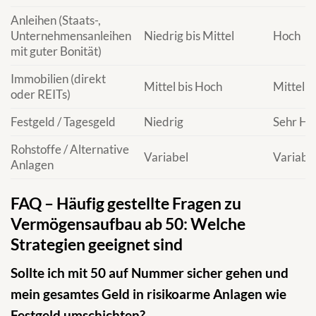
Anleihen (Staats-,
Unternehmensanleihen
Niedrig bis Mittel
Hoch
mit guter Bonität)
Immobilien (direkt
Mittel bis Hoch
Mittel b
oder REITs)
Festgeld / Tagesgeld
Niedrig
Sehr Ho
Rohstoffe / Alternative
Variabel
Variabe
Anlagen
FAQ – Häufig gestellte Fragen zu
Vermögensaufbau ab 50: Welche
Strategien geeignet sind
Sollte ich mit 50 auf Nummer sicher gehen und
mein gesamtes Geld in risikoarme Anlagen wie
Festgeld umschichten?