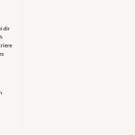
i dir
ch
riere
es
n