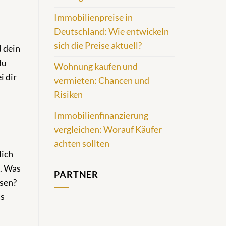
Immobilienpreise in
Deutschland: Wie entwickeln
sich die Preise aktuell?
d dein
du
Wohnung kaufen und
i dir
vermieten: Chancen und
Risiken
Immobilienfinanzierung
vergleichen: Worauf Käufer
achten sollten
lich
s. Was
PARTNER
ösen?
as