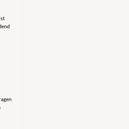
ist
idend
Fragen
n