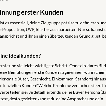
winnung erster Kunden
st es essenziell, deine Zielgruppe präzise zu definieren un
 Proposition, UVP) klar herauszuarbeiten. Nur so kannst 
n ansprichst und ihnen einen überzeugenden Grund gibst, be
ine Ideal­kunden?
erste und vielleicht wichtigste Schritt. Ohne ein klares Bild
deine Bemühungen, erste Kunden zu gewinnen, wahrschein
Merkmale (Alter, Geschlecht, Einkommen, Standort) hinau
potenziellen Kunden? Welche Probleme versuchen sie zu l
rte teilen sie? Je detaillierter du deine Buyer Persona (d
itest, desto gezielter kannst du deine Ansprache und dein