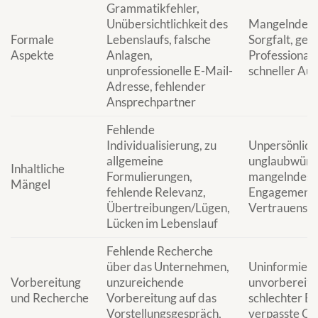
Grammatikfehler,
Unübersichtlichkeit des
Mangelnde
Formale
Lebenslaufs, falsche
Sorgfalt, ger
Aspekte
Anlagen,
Professionalit
unprofessionelle E-Mail-
schneller Aus
Adresse, fehlender
Ansprechpartner
Fehlende
Individualisierung, zu
Unpersönlich
allgemeine
unglaubwürd
Inhaltliche
Formulierungen,
mangelndes
Mängel
fehlende Relevanz,
Engagement,
Übertreibungen/Lügen,
Vertrauensve
Lücken im Lebenslauf
Fehlende Recherche
über das Unternehmen,
Uninformiert
Vorbereitung
unzureichende
unvorbereite
und Recherche
Vorbereitung auf das
schlechter Ei
Vorstellungsgespräch,
verpasste C