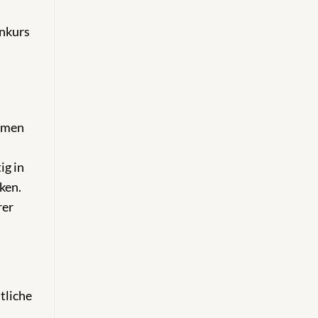
enkurs
ehmen
ig in
ken.
rer
tliche