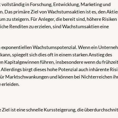
 vollständig in Forschung, Entwicklung, Marketing und
. Das primäre Ziel von Wachstumsaktien ist es, den Akti
zu steigern. Für Anleger, die bereit sind, höhere Risiken
iche Renditen zu erzielen, sind Wachstumsaktien eine
em exponentiellen Wachstumspotenzial. Wenn ein Untern
ann, spiegelt sich dies oft in einem starken Anstieg des
ten Kapitalgewinnen führen, insbesondere wenn du frühzeit
llerdings birgt dieses hohe Potenzial auch inhärente Risi
für Marktschwankungen und können bei Nichterreichen ih
 erleiden.
Ziel ist eine schnelle Kurssteigerung, die überdurchschnit