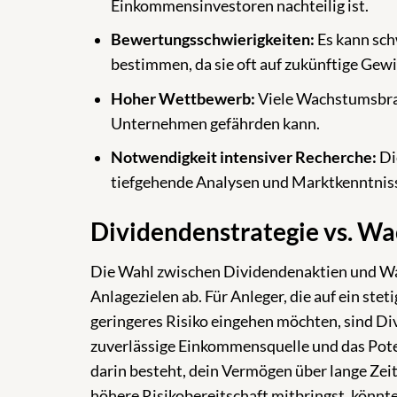
Einkommensinvestoren nachteilig ist.
Bewertungsschwierigkeiten:
Es kann sch
bestimmen, da sie oft auf zukünftige Gew
Hoher Wettbewerb:
Viele Wachstumsbran
Unternehmen gefährden kann.
Notwendigkeit intensiver Recherche:
Di
tiefgehende Analysen und Marktkenntnis
Dividendenstrategie vs. Wa
Die Wahl zwischen Dividendenaktien und Wa
Anlagezielen ab. Für Anleger, die auf ein ste
geringeres Risiko eingehen möchten, sind Di
zuverlässige Einkommensquelle und das Pote
darin besteht, dein Vermögen über lange Ze
höhere Risikobereitschaft mitbringst, könnt