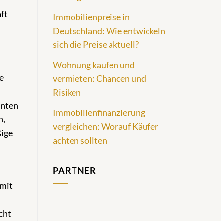
aft
Immobilienpreise in
Deutschland: Wie entwickeln
sich die Preise aktuell?
Wohnung kaufen und
e
vermieten: Chancen und
Risiken
anten
Immobilienfinanzierung
n,
vergleichen: Worauf Käufer
ßige
achten sollten
PARTNER
 mit
cht