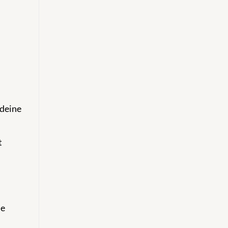
 deine
t
se