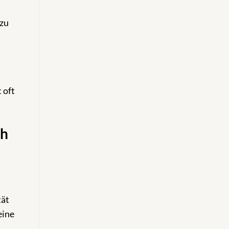
 zu
 oft
ch
tät
eine