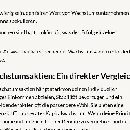
wierig sein, den fairen Wert von Wachstumsunternehmen
inne spekulieren.
chen sind hart umkämpft, was den Erfolg einzelner
e Auswahl vielversprechender Wachstumsaktien erfordert
se.
chstumsaktien: Ein direkter Verglei
chstumsaktien hängt stark von deinen individuellen
tiges Einkommen abzielen, Stabilität bevorzugen und ein
videndenaktien oft die passendere Wahl. Sie bieten eine
nzial für moderates Kapitalwachstum. Wenn deine Priori
iträume mit möglichst hoher Rendite zu vermehren und du 
en Wachstumsaktien besser geeignet sein.