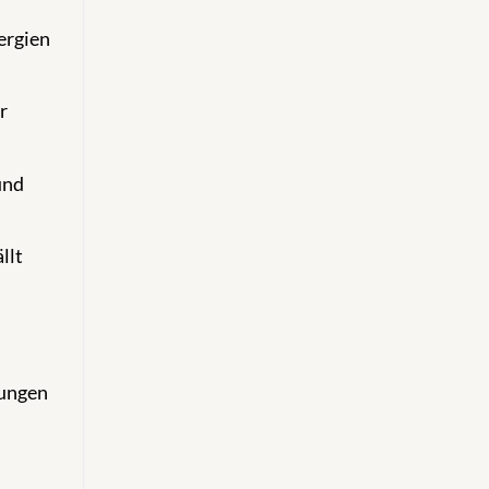
ergien
r
und
llt
tungen