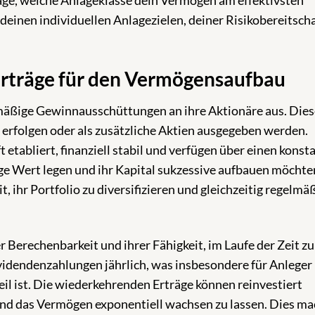
rage, welche Anlageklasse dein Vermögen am effektivsten
deinen individuellen Anlagezielen, deiner Risikobereitsch
Erträge für den Vermögensaufbau
mäßige Gewinnausschüttungen an ihre Aktionäre aus. Dies
erfolgen oder als zusätzliche Aktien ausgegeben werden.
 etabliert, finanziell stabil und verfügen über einen konst
äge Wert legen und ihr Kapital sukzessive aufbauen möchte
, ihr Portfolio zu diversifizieren und gleichzeitig regelmä
er Berechenbarkeit und ihrer Fähigkeit, im Laufe der Zeit zu
idendenzahlungen jährlich, was insbesondere für Anleger
il ist. Die wiederkehrenden Erträge können reinvestiert
und das Vermögen exponentiell wachsen zu lassen. Dies ma