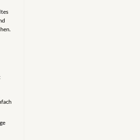
ltes
und
ihen.
t
nfach
ige