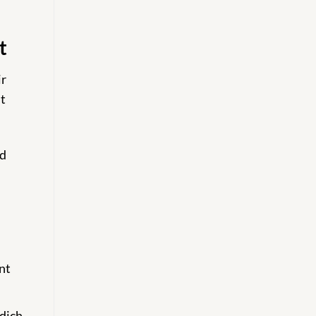
t
ir
t
nd
nt
dich