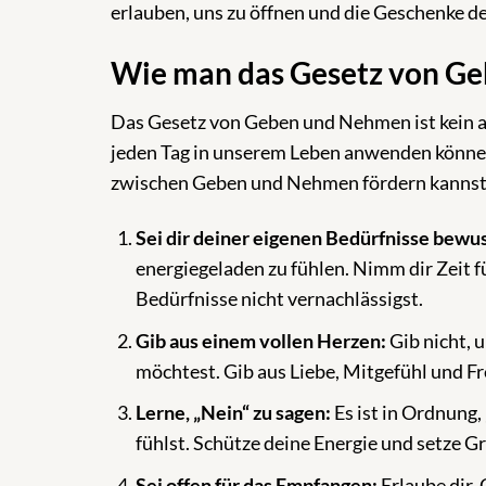
erlauben, uns zu öffnen und die Geschenke 
Wie man das Gesetz von G
Das Gesetz von Geben und Nehmen ist kein ab
jeden Tag in unserem Leben anwenden können.
zwischen Geben und Nehmen fördern kannst
Sei dir deiner eigenen Bedürfnisse bewus
energiegeladen zu fühlen. Nimm dir Zeit fü
Bedürfnisse nicht vernachlässigst.
Gib aus einem vollen Herzen:
Gib nicht, 
möchtest. Gib aus Liebe, Mitgefühl und F
Lerne, „Nein“ zu sagen:
Es ist in Ordnung,
fühlst. Schütze deine Energie und setze G
Sei offen für das Empfangen:
Erlaube dir,