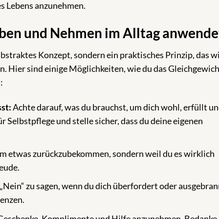
des Lebens anzunehmen.
eben und Nehmen im Alltag anwende
straktes Konzept, sondern ein praktisches Prinzip, das w
 Hier sind einige Möglichkeiten, wie du das Gleichgewich
:
st:
Achte darauf, was du brauchst, um dich wohl, erfüllt u
r Selbstpflege und stelle sicher, dass du deine eigenen
um etwas zurückzubekommen, sondern weil du es wirklich
reude.
 „Nein“ zu sagen, wenn du dich überfordert oder ausgebran
renzen.
 Geschenke, Komplimente und Hilfe anzunehmen. Bedanke 