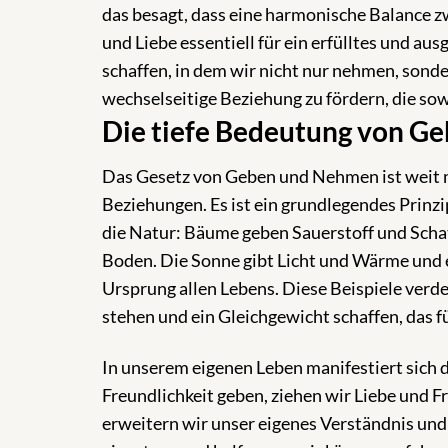
das besagt, dass eine harmonische Balance
und Liebe essentiell für ein erfülltes und au
schaffen, in dem wir nicht nur nehmen, sonde
wechselseitige Beziehung zu fördern, die s
Die tiefe Bedeutung von 
Das Gesetz von Geben und Nehmen ist weit m
Beziehungen. Es ist ein grundlegendes Prinz
die Natur: Bäume geben Sauerstoff und Sch
Boden. Die Sonne gibt Licht und Wärme und er
Ursprung allen Lebens. Diese Beispiele verd
stehen und ein Gleichgewicht schaffen, das f
In unserem eigenen Leben manifestiert sich d
Freundlichkeit geben, ziehen wir Liebe und F
erweitern wir unser eigenes Verständnis un