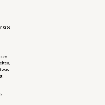
Ängste
isse
eiten,
etwas
t,
ir