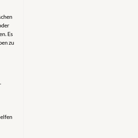
schen
oder
en. Es
ben zu
.
Helfen