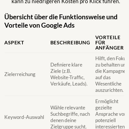
kann zu niedrigeren Kosten pro Klick führen.
Übersicht über die Funktionsweise und
Vorteile von Google Ads
VORTEILE
ASPEKT
BESCHREIBUNG
FÜR
ANFÄNGER
Hilft, den Fokus
Definiere klare
zu behalten und
Ziele (z.B.
die Kampagne
Zielerreichung
Website-Traffic,
auf das
Verkäufe, Leads).
Wesentliche
auszurichten.
Ermöglicht
Wähle relevante
gezielte
Suchbegriffe, nach
Ansprache von
Keyword-Auswahl
denen deine
potenziell
Zielgruppe sucht.
interessierten