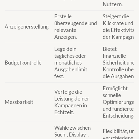
Nutzern.
Erstelle
Steigert die
überzeugende und
Klickrate und
Anzeigenerstellung
relevante
die Effektivität
Anzeigen.
der Kampagne.
Lege dein
Bietet
tägliches oder
finanzielle
Budgetkontrolle
monatliches
Sicherheit und
Ausgabenlimit
Kontrolle über
fest.
die Ausgaben.
Ermöglicht
Verfolge die
schnelle
Leistung deiner
Messbarkeit
Optimierungen
Kampagnen in
und fundierte
Echtzeit.
Entscheidungen
Wähle zwischen
Flexibilität, um
Such-, Display-,
verschiedene