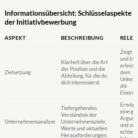
Informationsübersicht: Schlüsselaspekte
der Initiativbewerbung
ASPEKT
BESCHREIBUNG
RELEV
Zeigt F
und Init
Klarheit über die Art
erleicht
der Position und die
Zielsetzung
dem
Abteilung, für die du
Untern
dich interessierst.
die
Einordn
Ermögli
Tiefergehendes
eine gez
Verständnis der
Argume
Unternehmensanalyse
Unternehmensziele,
und zei
Werte und aktuellen
echtes
Herausforderungen.