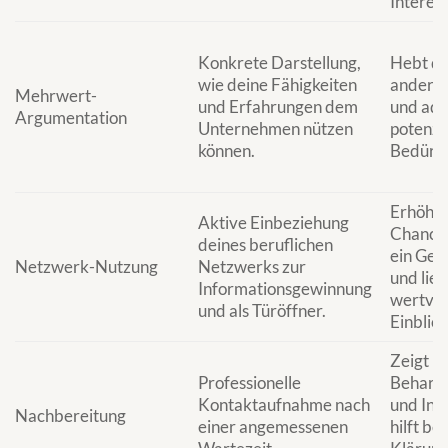
Interess
Konkrete Darstellung,
Hebt di
wie deine Fähigkeiten
andere
Mehrwert-
und Erfahrungen dem
und adr
Argumentation
Unternehmen nützen
potenzie
können.
Bedürfn
Erhöht 
Aktive Einbeziehung
Chance
deines beruflichen
ein Ges
Netzwerk-Nutzung
Netzwerks zur
und lief
Informationsgewinnung
wertvol
und als Türöffner.
Einblick
Zeigt
Professionelle
Beharrl
Kontaktaufnahme nach
und Int
Nachbereitung
einer angemessenen
hilft bei