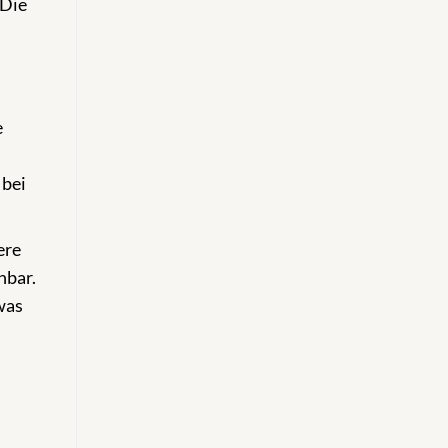
 Die
e
 bei
ere
hbar.
was