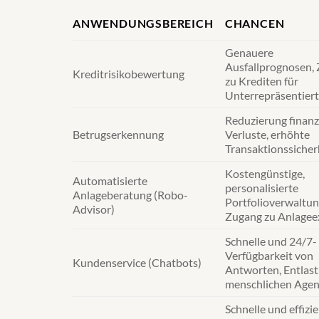
ANWENDUNGSBEREICH
CHANCEN
Genauere
Ausfallprognosen,
Kreditrisikobewertung
zu Krediten für
Unterrepräsentier
Reduzierung finanzi
Betrugserkennung
Verluste, erhöhte
Transaktionssicher
Kostengünstige,
Automatisierte
personalisierte
Anlageberatung (Robo-
Portfolioverwaltun
Advisor)
Zugang zu Anlagee
Schnelle und 24/7-
Verfügbarkeit von
Kundenservice (Chatbots)
Antworten, Entlas
menschlichen Age
Schnelle und effizi