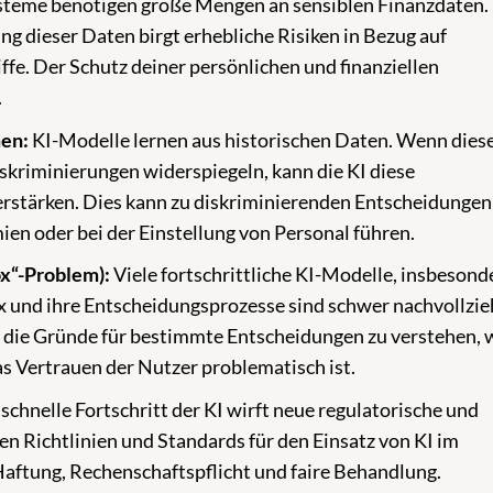
teme benötigen große Mengen an sensiblen Finanzdaten.
g dieser Daten birgt erhebliche Risiken in Bezug auf
e. Der Schutz deiner persönlichen und finanziellen
.
men:
KI-Modelle lernen aus historischen Daten. Wenn dies
skriminierungen widerspiegeln, kann die KI diese
tärken. Dies kann zu diskriminierenden Entscheidungen
en oder bei der Einstellung von Personal führen.
ox“-Problem):
Viele fortschrittliche KI-Modelle, insbesond
 und ihre Entscheidungsprozesse sind schwer nachvollzie
, die Gründe für bestimmte Entscheidungen zu verstehen, 
as Vertrauen der Nutzer problematisch ist.
schnelle Fortschritt der KI wirft neue regulatorische und
ren Richtlinien und Standards für den Einsatz von KI im
aftung, Rechenschaftspflicht und faire Behandlung.