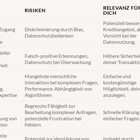
RELEVANZ FÜ
RISIKEN
DICH
Potenziell besse
 Zugang
Diskriminierung durch Bias,
Kreditangebot, a
Datenschutzbedenken
Vorsicht bei der
te
Datennutzung.
eller
Falsch-positive Erkennungen,
Höhere Sicherhei
Datenschutz bei Überwachung
deiner Transakti
heit
Mangelnde menschliche
Einfache und
Interaktion bei komplexen Fragen,
kostengünstige
g,
Performance-Abhängigkeit von
Möglichkeit, dei
xpertise
Algorithmen
anzulegen.
Begrenzte Fähigkeit zur
Bearbeitung komplexer Anfragen,
Schnelle Klärung
tung von
potenzielle Frustration bei
einfacher Fragen.
nten
Fehlern
ente
Potenzial zur Verstärkung von
Indirekt durch