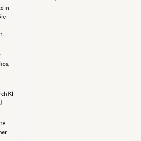
e in
Sie
n.
r
ios,
rch KI
d
ine
ner