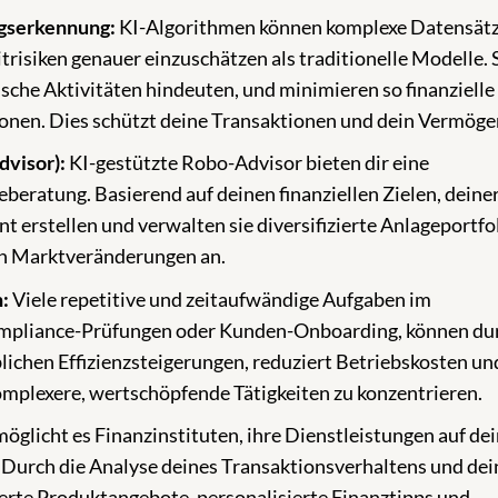
gserkennung:
KI-Algorithmen können komplexe Datensätz
trisiken genauer einzuschätzen als traditionelle Modelle. 
ische Aktivitäten hindeuten, und minimieren so finanzielle
onen. Dies schützt deine Transaktionen und dein Vermöge
visor):
KI-gestützte Robo-Advisor bieten dir eine
beratung. Basierend auf deinen finanziellen Zielen, deine
t erstellen und verwalten sie diversifizierte Anlageportfol
 an Marktveränderungen an.
:
Viele repetitive und zeitaufwändige Aufgaben im
mpliance-Prüfungen oder Kunden-Onboarding, können du
lichen Effizienzsteigerungen, reduziert Betriebskosten un
komplexere, wertschöpfende Tätigkeiten zu konzentrieren.
öglicht es Finanzinstituten, ihre Dienstleistungen auf de
 Durch die Analyse deines Transaktionsverhaltens und dei
erte Produktangebote, personalisierte Finanztipps und