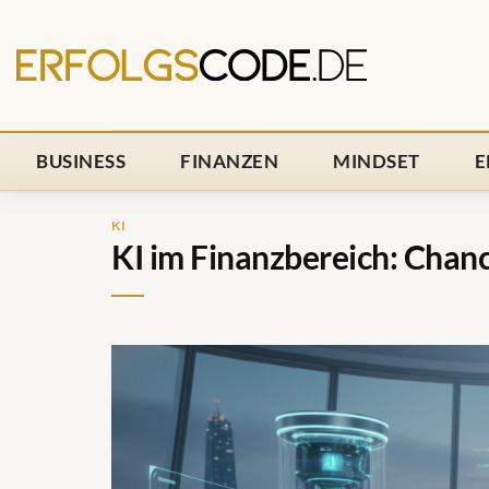
Zum
Inhalt
springen
BUSINESS
FINANZEN
MINDSET
E
KI
KI im Finanzbereich: Chan