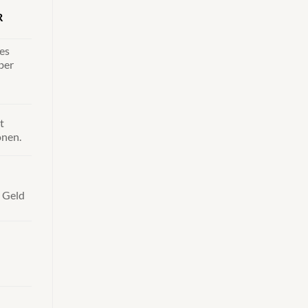
R
res
ber
t
onen.
n Geld