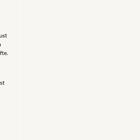
ust
n
fte.
st