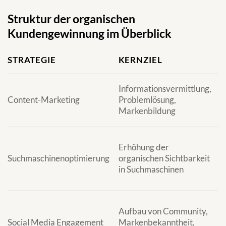
Struktur der organischen
Kundengewinnung im Überblick
STRATEGIE
KERNZIEL
W
Informationsvermittlung,
V
Content-Marketing
Problemlösung,
S
Markenbildung
D
R
Erhöhung der
r
Suchmaschinenoptimierung
organischen Sichtbarkeit
S
in Suchmaschinen
o
T
F
Aufbau von Community,
W
Social Media Engagement
Markenbekanntheit,
I