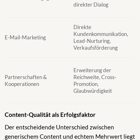
direkter Dialog
W
v
Ö
Direkte
K
Kundenkommunikation,
E-Mail-Marketing
K
Lead-Nurturing,
a
Verkaufsförderung
A
E
Erweiterung der
g
Partnerschaften &
Reichweite, Cross-
K
Kooperationen
Promotion,
P
Glaubwürdigkeit
T
P
Content-Qualität als Erfolgsfaktor
Der entscheidende Unterschied zwischen
generischem Content und echtem Mehrwert liegt