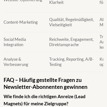
Klarheit
för
Qualität, Regelmäßigkeit,
Abo
Content-Marketing
Vielseitigkeit
Meh
Traf
Social Media
Reichweite, Engagement,
Anm
Integration
Direktansprache
len
Analyse &
Tracking, Reporting, A/B-
Kon
Verbesserung
Testing
opt
FAQ – Häufig gestellte Fragen zu
Newsletter-Abonnenten gewinnen
Wie finde ich die richtigen Anreize (Lead
Magnets) für meine Zielgruppe?