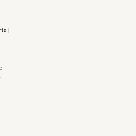
te |
e
.