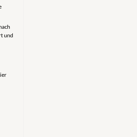
e
 nach
rt und
ier