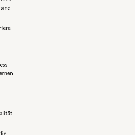
 sind
riere
cess
Lernen
alität
die