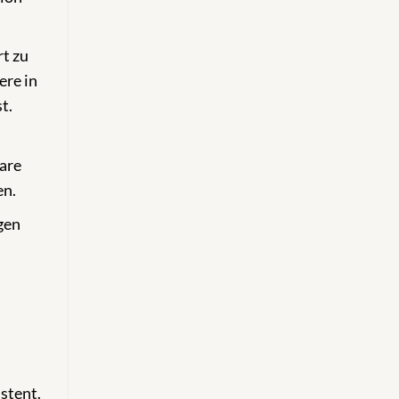
t zu
ere in
t.
are
en.
gen
stent.