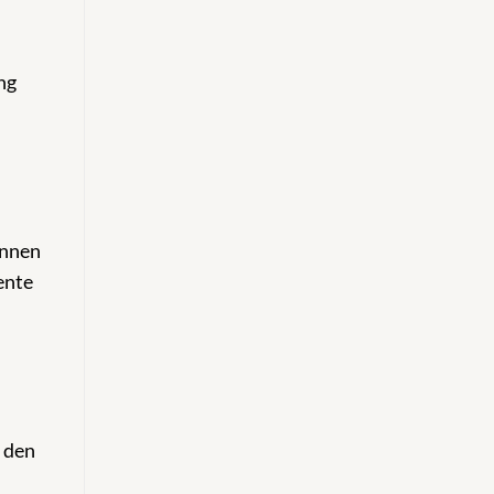
ng
önnen
ente
 den