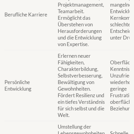
Projektmanagement,
mangelnd
Teamarbeit.
Entwicklun
Berufliche Karriere
Ermöglicht das
Kernkompe
Überstehen von
schlechte
Herausforderungen
Entscheid
und die Entwicklung
unter Druc
von Expertise.
Erlernen neuer
Fähigkeiten,
Oberflächl
Charakterbildung,
Kenntnisse
Selbstverbesserung,
Unzufriede
Persönliche
Bewältigung von
wiederholt
Entwicklung
Gewohnheiten.
geringe
Fördert Resilienz und
Frustratio
ein tiefes Verständnis
oberflächl
für sich selbst und die
Beziehung
Welt.
Umstellung der
Lebensgewohnheiten
Schnelle A