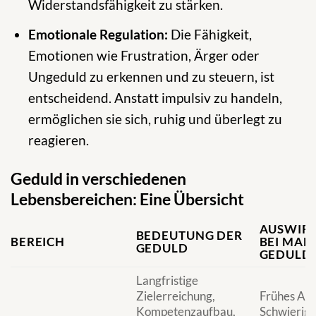
Widerstandsfähigkeit zu stärken.
Emotionale Regulation:
Die Fähigkeit,
Emotionen wie Frustration, Ärger oder
Ungeduld zu erkennen und zu steuern, ist
entscheidend. Anstatt impulsiv zu handeln,
ermöglichen sie sich, ruhig und überlegt zu
reagieren.
Geduld in verschiedenen
Lebensbereichen: Eine Übersicht
AUSWIR
BEDEUTUNG DER
BEREICH
BEI MAN
GEDULD
GEDULD
Langfristige
Zielerreichung,
Frühes Auf
Kompetenzaufbau,
Schwierigk