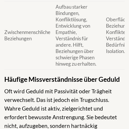
Aufbau starker
Bindungen,
Konfliktlösung,
Oberflächl
Entwicklung von
Beziehunge
Zwischenmenschliche
Empathie,
Konflikte,
Beziehungen
Verständnis für
Verständni
andere. Hilft,
Bedürfniss
Beziehungen über
Isolation.
schwierige Phasen
hinweg zu erhalten.
Häufige Missverständnisse über Geduld
Oft wird Geduld mit Passivität oder Trägheit
verwechselt. Das ist jedoch ein Trugschluss.
Wahre Geduld ist aktiv, zielgerichtet und
erfordert bewusste Anstrengung. Sie bedeutet
nicht, aufzugeben, sondern hartnäckig