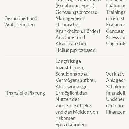
(Ernährung, Sport),
Diäten ode
Genesungsprozesse,
Trainingsp
Gesundheit und
Management
unrealistis
Wohlbefinden
chronischer
Erwartung
Krankheiten. Fördert
Genesung,
Ausdauer und
Stress dur
Akzeptanz bei
Ungeduld.
Heilungsprozessen.
Langfristige
Investitionen,
Schuldenabbau,
Verlust vo
Vermögensaufbau,
Anlagecha
Altersvorsorge.
Schuldenla
Finanzielle Planung
Ermöglicht das
finanzielle
Nutzen des
Unsicherhe
Zinseszinseffekts
und unrent
und das Meiden von
Finanzent
riskanten
Spekulationen.