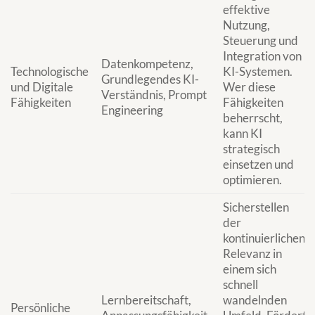
effektive
Nutzung,
Steuerung und
Integration von
Datenkompetenz,
Technologische
KI-Systemen.
Grundlegendes KI-
und Digitale
Wer diese
Verständnis, Prompt
Fähigkeiten
Fähigkeiten
Engineering
beherrscht,
kann KI
strategisch
einsetzen und
optimieren.
Sicherstellen
der
kontinuierlichen
Relevanz in
einem sich
schnell
Lernbereitschaft,
wandelnden
Persönliche