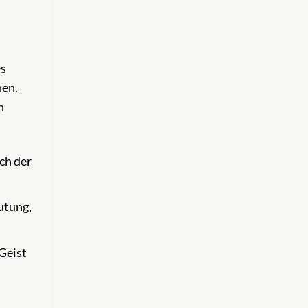
es
hen.
n
ch der
utung,
Geist