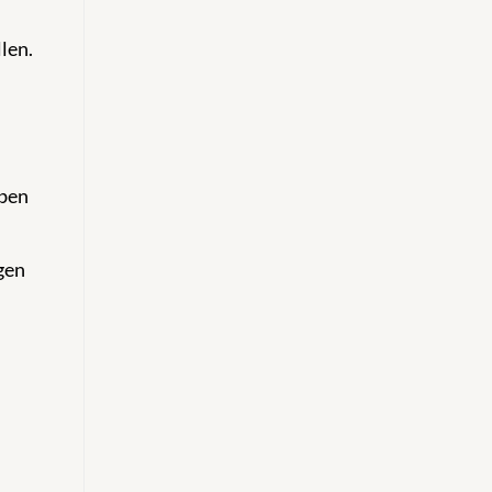
len.
aben
gen