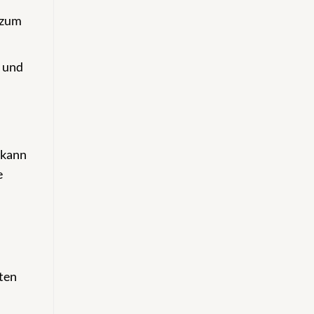
 zum
n und
 kann
e
ten