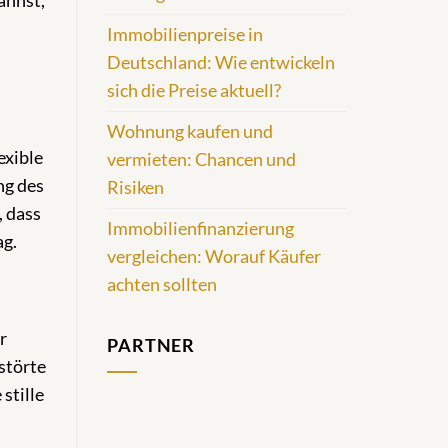
annst,
Immobilienpreise in
Deutschland: Wie entwickeln
sich die Preise aktuell?
Wohnung kaufen und
exible
vermieten: Chancen und
ng des
Risiken
, dass
Immobilienfinanzierung
ag.
vergleichen: Worauf Käufer
achten sollten
r
PARTNER
störte
stille