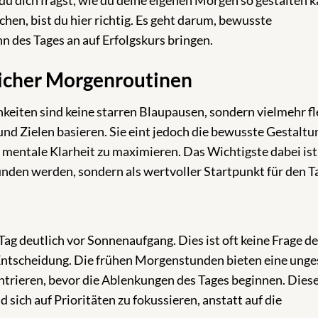
du dich fragst, wie du deine eigenen Morgen so gestalten k
hen, bist du hier richtig. Es geht darum, bewusste
nn des Tages an auf Erfolgskurs bringen.
eicher Morgenroutinen
keiten sind keine starren Blaupausen, sondern vielmehr fl
und Zielen basieren. Sie eint jedoch die bewusste Gestaltu
d mentale Klarheit zu maximieren. Das Wichtigste dabei ist
funden werden, sondern als wertvoller Startpunkt für den T
ag deutlich vor Sonnenaufgang. Dies ist oft keine Frage de
 Entscheidung. Die frühen Morgenstunden bieten eine unge
ntrieren, bevor die Ablenkungen des Tages beginnen. Diese 
 sich auf Prioritäten zu fokussieren, anstatt auf die