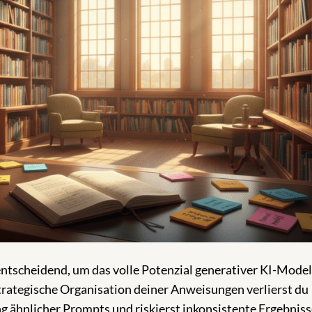
entscheidend, um das volle Potenzial generativer KI-Model
trategische Organisation deiner Anweisungen verlierst du
ng ähnlicher Prompts und riskierst inkonsistente Ergebniss