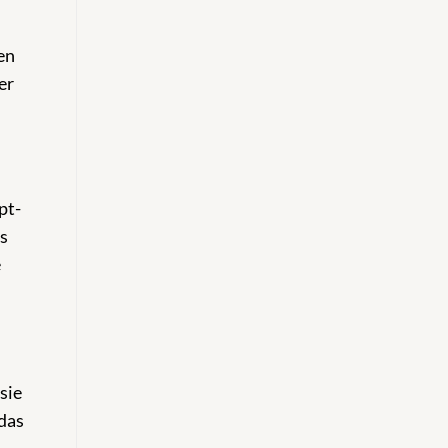
en
er
pt-
es
e
sie
 das