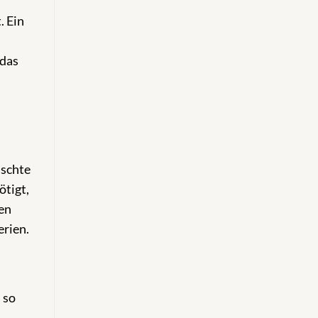
. Ein
 das
nschte
ötigt,
ben
erien.
 so