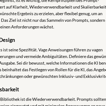
ginnst, ist es wichtig, die Kernprinzipien des Prompt-
ert auf Klarheit, Wiederverwendbarkeit und Skalierbarkeit
wünschte Ergebnis zu erzielen, aber flexibel genug, um an
Das Ziel ist nicht nur das Sammeln von Prompts, sondern
 deinen Anforderungen wächst.
-Design
s ist seine Spezifität. Vage Anweisungen führen zu vagen
lierungen und vermeide Ambiguitäten. Definiere das gewü
Ausgabe. Sei dir bewusst, welche Informationen die KI ben
 beinhaltet das Festlegen von Rollen für die KI, das Ange
chränkungen oder gewünschten Inklusiv- und Exklusivkrit
sbarkeit
-Bibliothek ist die Wiederverwendbarkeit. Prompts sollten
zenarien eingesetzt und mit minimalen Anpassungen an neue