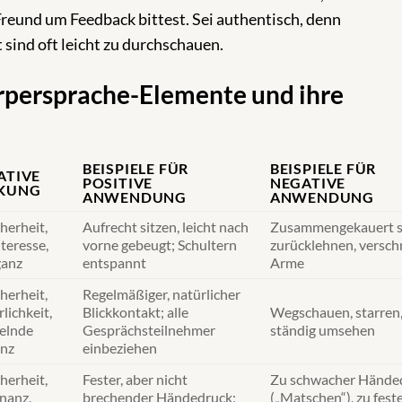
 Freund um Feedback bittest. Sei authentisch, denn
sind oft leicht zu durchschauen.
örpersprache-Elemente und ihre
BEISPIELE FÜR
BEISPIELE FÜR
ATIVE
POSITIVE
NEGATIVE
KUNG
ANWENDUNG
ANWENDUNG
herheit,
Aufrecht sitzen, leicht nach
Zusammengekauert si
teresse,
vorne gebeugt; Schultern
zurücklehnen, versch
ganz
entspannt
Arme
herheit,
Regelmäßiger, natürlicher
lichkeit,
Blickkontakt; alle
Wegschauen, starren,
elnde
Gesprächsteilnehmer
ständig umsehen
enz
einbeziehen
herheit,
Fester, aber nicht
Zu schwacher Hände
nanz,
brechender Händedruck;
(„Matschen“), zu feste