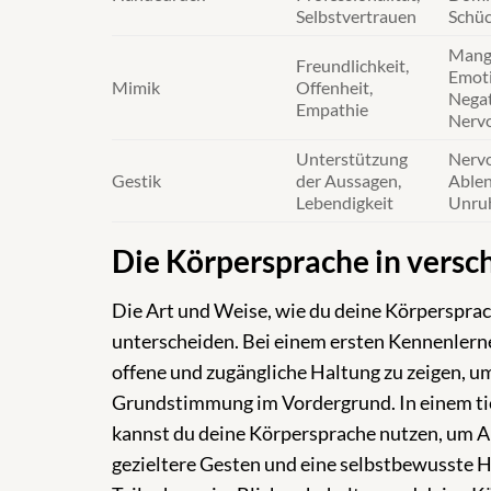
Selbstvertrauen
Schüc
Mang
Freundlichkeit,
Emoti
Mimik
Offenheit,
Negat
Empathie
Nervo
Unterstützung
Nervo
Gestik
der Aussagen,
Ablen
Lebendigkeit
Unru
Die Körpersprache in versc
Die Art und Weise, wie du deine Körpersprach
unterscheiden. Bei einem ersten Kennenlernen
offene und zugängliche Haltung zu zeigen, um
Grundstimmung im Vordergrund. In einem tie
kannst du deine Körpersprache nutzen, um Aut
gezieltere Gesten und eine selbstbewusste Ha