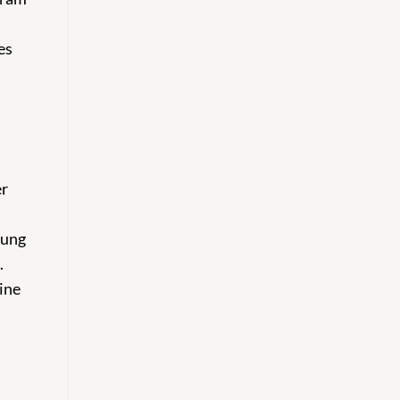
es
er
dung
.
ine