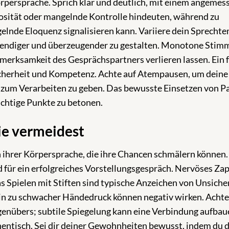
Körpersprache. Sprich klar und deutlich, mit einem angeme
osität oder mangelnde Kontrolle hindeuten, während zu
lnde Eloquenz signalisieren kann. Variiere dein Sprecht
ebendiger und überzeugender zu gestalten. Monotone Stim
erksamkeit des Gesprächspartners verlieren lassen. Ein f
icherheit und Kompetenz. Achte auf Atempausen, um deine
 zum Verarbeiten zu geben. Das bewusste Einsetzen von P
chtige Punkte zu betonen.
ie vermeidest
 ihrer Körpersprache, die ihre Chancen schmälern können.
d für ein erfolgreiches Vorstellungsgespräch. Nervöses Za
s Spielen mit Stiften sind typische Anzeichen von Unsiche
in zu schwacher Händedruck können negativ wirken. Achte
genübers; subtile Spiegelung kann eine Verbindung aufbau
ntisch. Sei dir deiner Gewohnheiten bewusst, indem du d