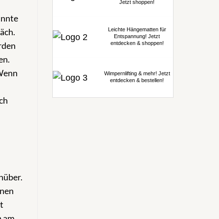
Jetzt shoppen!
annte
Leichte Hängematten für
äch.
Entspannung! Jetzt
entdecken & shoppen!
erden
en.
 Wenn
Wimpernlifting & mehr! Jetzt
entdecken & bestellen!
ch
nüber.
inen
t
n am