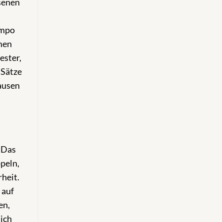
ssenen
empo
men
ester,
 Sätze
ausen
 Das
ppeln,
rheit.
 auf
en,
ich