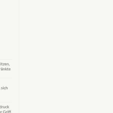
tzen,
ränkte
 sich
druck
r Griff,