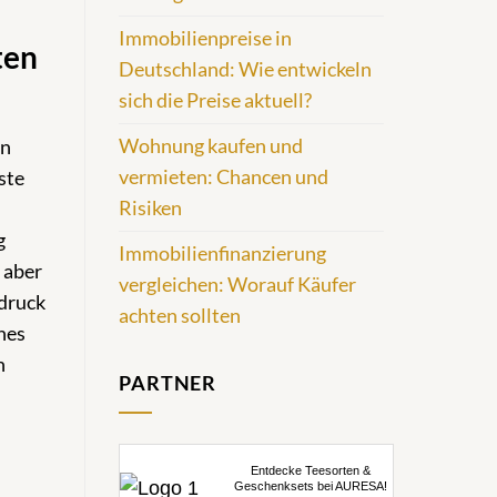
Immobilienpreise in
ten
Deutschland: Wie entwickeln
sich die Preise aktuell?
Wohnung kaufen und
on
vermieten: Chancen und
ste
Risiken
g
Immobilienfinanzierung
 aber
vergleichen: Worauf Käufer
edruck
achten sollten
hes
n
PARTNER
Entdecke Teesorten &
Geschenksets bei AURESA!