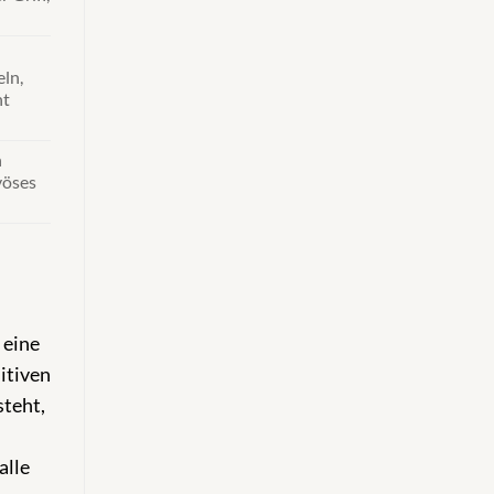
ln,
ht
n
vöses
 eine
itiven
steht,
alle