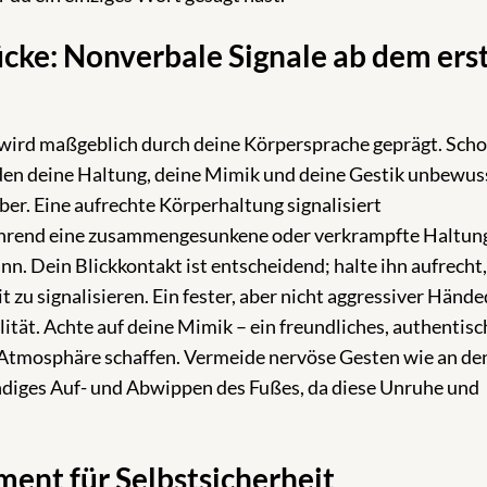
ücke: Nonverbale Signale ab dem ers
 wird maßgeblich durch deine Körpersprache geprägt. Sch
en deine Haltung, deine Mimik und deine Gestik unbewus
er. Eine aufrechte Körperhaltung signalisiert
hrend eine zusammengesunkene oder verkrampfte Haltun
n. Dein Blickkontakt ist entscheidend; halte ihn aufrecht,
 zu signalisieren. Ein fester, aber nicht aggressiver Händ
ität. Achte auf deine Mimik – ein freundliches, authentisc
e Atmosphäre schaffen. Vermeide nervöse Gesten wie an de
ndiges Auf- und Abwippen des Fußes, da diese Unruhe und
ent für Selbstsicherheit