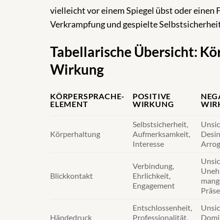
vielleicht vor einem Spiegel übst oder einen
Verkrampfung und gespielte Selbstsicherheit 
Tabellarische Übersicht: K
Wirkung
KÖRPERSPRACHE-
POSITIVE
NEG
ELEMENT
WIRKUNG
WIR
Selbstsicherheit,
Unsic
Körperhaltung
Aufmerksamkeit,
Desin
Interesse
Arro
Unsic
Verbindung,
Unehr
Blickkontakt
Ehrlichkeit,
mang
Engagement
Präs
Entschlossenheit,
Unsic
Händedruck
Professionalität,
Domi