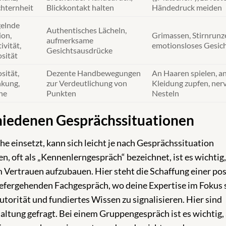
hternheit
Blickkontakt halten
Händedruck meiden
elnde
Authentisches Lächeln,
on,
Grimassen, Stirnrunze
aufmerksame
ivität,
emotionsloses Gesic
Gesichtsausdrücke
sität
sität,
Dezente Handbewegungen
An Haaren spielen, a
kung,
zur Verdeutlichung von
Kleidung zupfen, ner
he
Punkten
Nesteln
hiedenen Gesprächssituationen
e einsetzt, kann sich leicht je nach Gesprächssituation
, oft als „Kennenlerngespräch“ bezeichnet, ist es wichtig,
 Vertrauen aufzubauen. Hier steht die Schaffung einer pos
fergehenden Fachgespräch, wo deine Expertise im Fokus 
orität und fundiertes Wissen zu signalisieren. Hier sind
ltung gefragt. Bei einem Gruppengespräch ist es wichtig, 