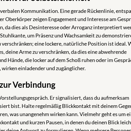
onverbalen Kommunikation. Eine gerade Rückenlinie, entsp
eter Oberkörper zeigen Engagement und Interesse am Gespr
n, da dies als Desinteresse oder Arroganz interpretiert w
ie Stuhlkante, um Präsenz und Wachsamkeit zu demonstrier
verschränken; eine lockere, natürliche Position ist ideal.
 es, deine Arme zu verschränken, da dies eine abwehrende
und Hände, die locker auf dem Schoß ruhen oder im Gesprä
 wirken einladender und zugänglicher.
 zur Verbindung
Vorstellungsgespräch. Er signalisiert, dass du aufmerksam
siert bist. Halte regelmäßig Blickkontakt mit deinem Gege
tarren, was unangenehm wirken kann. Vielmehr geht es um e
kontakt und kurzen Pausen, in denen du deinen Blick leich
er deine Antwort zu formulieren. Wenn mehrere Persone